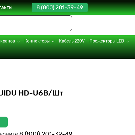
8 (800) 201-39-49
такты
экранов
Коннекторы
Кабель 220V
Прожекторы LED
HUIDU HD-U6B/Шт
у
8 (800) 201-39-49
звоните