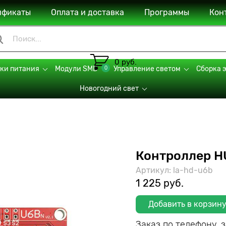
ификаты
Оплата и доставка
Программы
Кон
0 руб.
0
ки питания
Модули SMD
Управление светом
Сборка 
Новогодний свет
Контроллер 
Артикул: la-hd-u6b
1 225 руб.
Добавить в корзин
Заказ по телефону, 