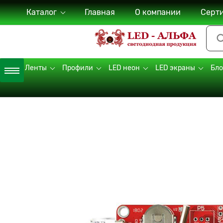
Каталог
Главная
О компании
Серт
LED Ленты
Профили
LED неон
LED экраны
Бло