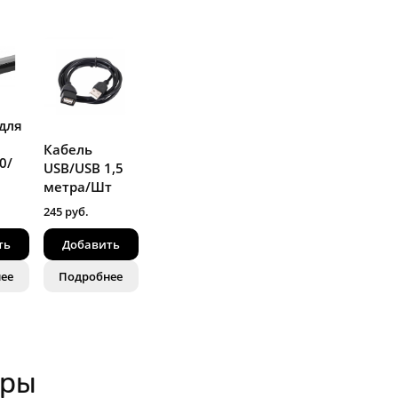
для
Кабель
0/
USB/USB 1,5
метра/Шт
245 руб.
ть
Добавить
ее
Подробнее
ары