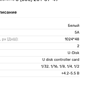
писание
Белый
5А
 px (ДxШ):
1024*48
2
U-Disk
U disk controller card
1/32, 1/16, 1/8, 1/4, 1/2
+4.2-5.5 В