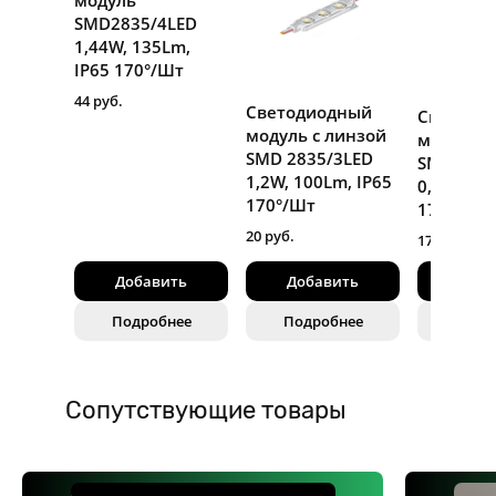
SMD2835/4LED
1,44W, 135Lm,
IP65 170°/Шт
44 руб.
Светодиодный
Светоди
модуль с линзой
модуль с
SMD 2835/3LED
SMD 2835
1,2W, 100Lm, IP65
0,8W, 70L
170°/Шт
170°/Шт
20 руб.
17 руб.
Добавить
Добавить
Доба
Подробнее
Подробнее
Подр
Сопутствующие товары