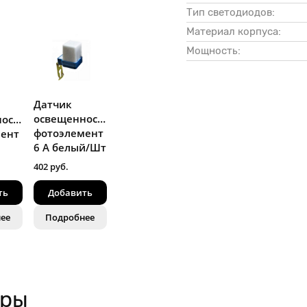
Тип светодиодов:
Материал корпуса:
Мощность:
Датчик
освещенности-
ости-
фотоэлемент
ент
6 А белый/Шт
402 руб.
ть
Добавить
ее
Подробнее
ары