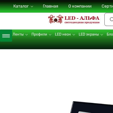
Каталог
Главная
О компании
Серт
LED Ленты
Профили
LED неон
LED экраны
Бло