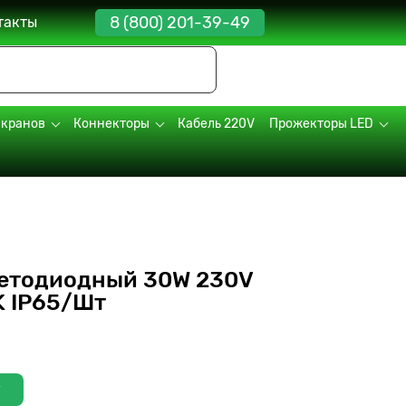
8 (800) 201-39-49
такты
экранов
Коннекторы
Кабель 220V
Прожекторы LED
етодиодный 30W 230V
 IP65/Шт
у