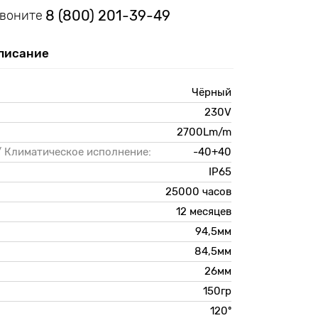
8 (800) 201-39-49
звоните
писание
Чёрный
230V
2700Lm/m
 Климатическое исполнение:
-40+40
IP65
25000 часов
12 месяцев
94,5мм
84,5мм
26мм
150гр
120º