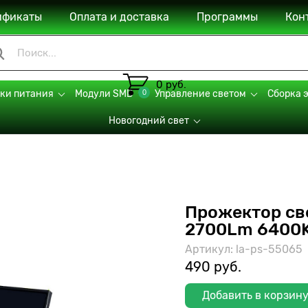
ификаты
Оплата и доставка
Программы
Кон
0 руб.
0
ки питания
Модули SMD
Управление светом
Сборка 
Новогодний свет
Прожектор св
2700Lm 6400K
Артикул: la-ps-55065
490 руб.
Добавить в корзин