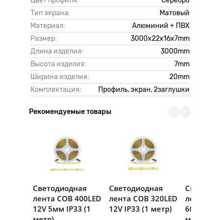
Цвет профиля:
Серебро
Тип экрана:
Матовый
Материал:
Алюминий + ПВХ
Размер:
3000х22х16х7mm
Длина изделия:
3000mm
Высота изделия:
7mm
Ширина изделия:
20mm
Комплектация:
Профиль, экран, 2заглушки
Рекомендуемые товары
Светодиодная
Светодиодная
Светоди
лента COB 400LED
лента COB 320LED
лента S
12V 5мм IP33 (1
12V IP33 (1 метр)
60LED 12V
метр)
метр)