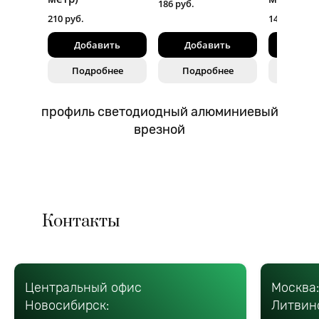
186 руб.
210 руб.
147 руб.
Добавить
Добавить
Доба
Подробнее
Подробнее
Подр
профиль светодиодный алюминиевый
врезной
Контакты
Центральный офис
Москва
Новосибирск:
Литвин