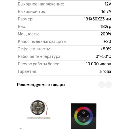
Выходное напряжение:
12V
Выходной ток:
16.7А
Размер:
181Х50Х23 мм
Вес:
182гр
Мощность:
200W
Класс пылевлагозащиты:
IP20
Эффективность:
>80%
Рабочая температура:
0º+50ºC
Ресурс работы более:
10 000 часов
Гарантия:
3 года
Рекомендуемые товары