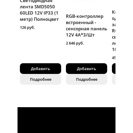
Светодиодная
лента SMD5050
Коннект
60LED 12V IP33 (1
RGB-контроллер
одностор
метр) Полноцвет
встроенный -
защёлко
126 руб.
сенсорная панель
RGB
12V 4A*3/Шт
светоди
лент ши
2 646 руб.
10мм/Ш
45 руб.
Добавить
Добавить
Доба
Подробнее
Подробнее
Подр