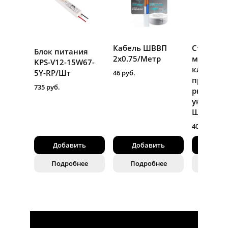
Кабель ШВВП
Строител
Блок питания
2х0.75/Метр
монтажн
KPS-V12-15W67-
клемма 5
5Y-RP/Шт
46 руб.
проводна
735 руб.
рычагом
универса
Шт
40 руб.
Добавить
Добавить
Доба
Подробнее
Подробнее
Подр