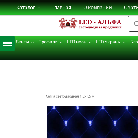
Каталог
Главная
О компании
Серт
LED Ленты
Профили
LED неон
LED экраны
Бло