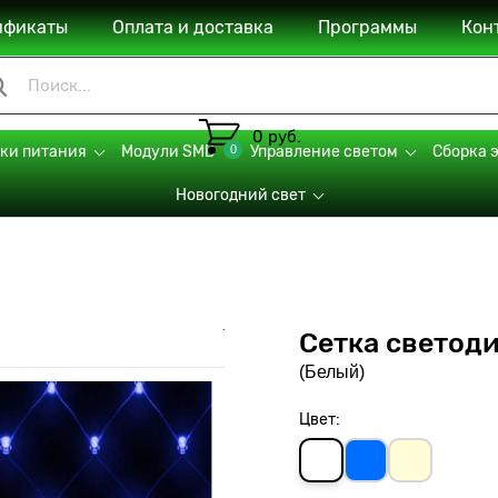
ификаты
Оплата и доставка
Программы
Кон
0 руб.
0
ки питания
Модули SMD
Управление светом
Сборка 
Новогодний свет
Сетка светоди
(Белый)
Цвет: