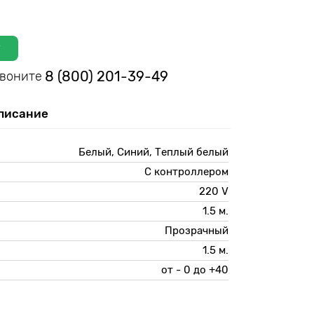
у
8 (800) 201-39-49
звоните
писание
Белый, Синий, Теплый белый
С контроллером
220 V
1.5 м.
Прозрачный
1.5 м.
от - 0 до +40