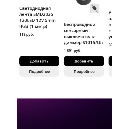
Светодиодная
Угловой
лента SMD2835
алюмин
120LED 12V 5mm
Беспроводной
профиль
IP33 (1 метр)
сенсорный
с экрано
118 руб.
выключатель-
уп., 2ме
диммер S1015/Шт
397 руб.
1 391 руб.
Добавить
Добавить
Доба
Подробнее
Подробнее
Подр