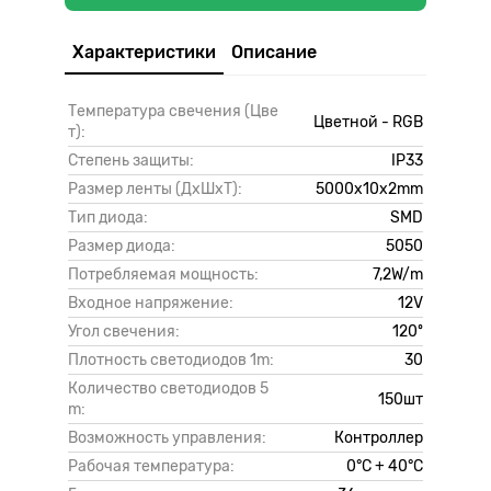
Характеристики
Описание
Температура свечения (Цве
Цветной - RGB
т):
Степень защиты:
IP33
Размер ленты (ДxШxТ):
5000х10х2mm
Тип диода:
SMD
Размер диода:
5050
Потребляемая мощность:
7,2W/m
Входное напряжение:
12V
Угол свечения:
120º
Плотность светодиодов 1m:
30
Количество светодиодов 5
150шт
m:
Возможность управления:
Контроллер
Рабочая температура:
0°С + 40°С