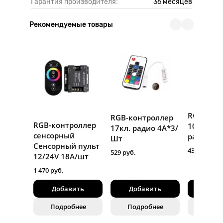
Гарантия производителя:
36 месяцев
Рекомендуемые товары
RGB-кон
RGB-контроллер
RGB-контроллер
10 клави
17кл. радио 4A*3/
сенсорный
радио 4
Шт
Сенсорный пульт
432 руб.
529 руб.
12/24V 18A/шт
1 470 руб.
Добавить
Добавить
Доба
Подробнее
Подробнее
Подр